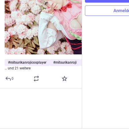
Anmeld
#
mitsurikanrojicosplayer
#
mitsurikanroji
#
kanrojimitsuri
… und 21 weitere
0