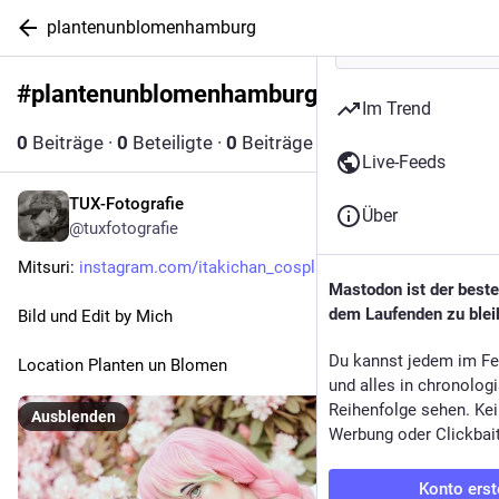
plantenunblomenhamburg
#
plantenunblomenhamburg
Abonnieren
Im Trend
0
Beiträge
·
0
Beteiligte
·
0
Beiträge heute
Live-Feeds
TUX-Fotografie
9. Jan. 2023
*
Über
@tuxfotografie
Mitsuri: 
instagram.com/itakichan_cospla
Mastodon ist der best
dem Laufenden zu blei
Bild und Edit by Mich
Du kannst jedem im Fe
Location Planten un Blomen
und alles in chronolog
Reihenfolge sehen. Kei
Ausblenden
Werbung oder Clickbai
Konto erst