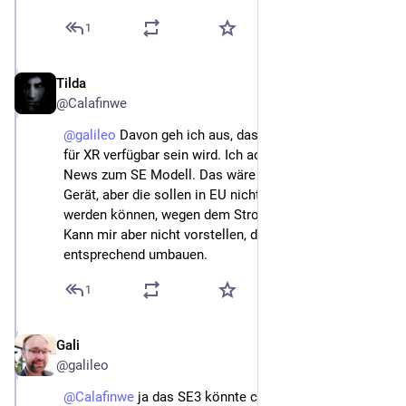
1
Tilda
4. Feb. 2025
@Calafinwe
@
galileo
 Davon geh ich aus, dass das 19er nicht mehr 
für XR verfügbar sein wird. Ich achte momentan auf 
News zum SE Modell. Das wäre ggf. mein nächstes 
Gerät, aber die sollen in EU nicht mehr verkauft 
werden können, wegen dem Stromkabel oder so.
Kann mir aber nicht vorstellen, dass die das nicht 
entsprechend umbauen.
1
Gali
4. Feb. 2025
@galileo
@
Calafinwe
 ja das SE3 könnte cool werden, und es 