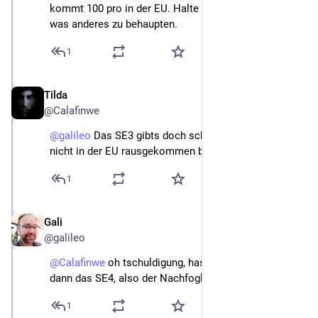
kommt 100 pro in der EU. Halte ich für sehr unseriös 
was anderes zu behaupten.
1
Tilda
4. Feb. 2025
@Calafinwe
@
galileo
 Das SE3 gibts doch schon seit 2022? Ist das 
nicht in der EU rausgekommen bisher?
1
Gali
4. Feb. 2025
@galileo
@
Calafinwe
 oh tschuldigung, hast recht. Ich meinte 
dann das SE4, also der Nachfogler halt.
1