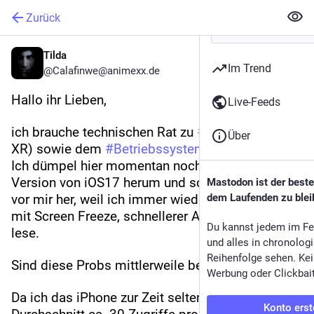
Zurück
Tilda
Im Trend
@Calafinwe@animexx.de
Hallo ihr Lieben,
Live-Feeds
ich brauche technischen Rat zu 
#
iphone
 (Modell 
Über
XR) sowie dem 
#
Betriebssystem
#
ios
 18.
Ich dümpel hier momentan noch mit der letzten 
Version von iOS17 herum und schiebe das 18er 
Mastodon ist der best
vor mir her, weil ich immer wieder von Problemen 
dem Laufenden zu blei
mit Screen Freeze, schnellerer Akkuleerung etc. 
Du kannst jedem im Fe
lese.
und alles in chronolog
Reihenfolge sehen. Kei
Sind diese Probs mittlerweile behoben?
Werbung oder Clickbai
Da ich das iPhone zur Zeit selten nutze, im 
Konto erst