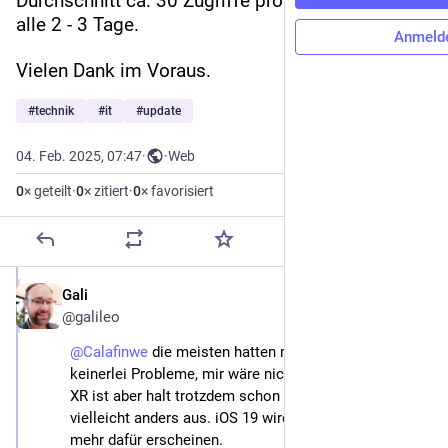
Durchschnitt ca. 30 Zugriffe pro Tag, Akku laden 
alle 2 - 3 Tage.
Anmeld
Vielen Dank im Voraus.
#
technik
#
it
#
update
04. Feb. 2025, 07:47
·
·
Web
0
× geteilt
·
0
× zitiert
·
0
× favorisiert
Gali
4. Feb. 2025
@galileo
@
Calafinwe
 die meisten hatten mit iOS 18 seit Tag 1 
keinerlei Probleme, mir wäre nichts größeres bekannt.
XR ist aber halt trotzdem schon recht alt, da sieht es 
vielleicht anders aus. iOS 19 wird vermutlich nicht 
mehr dafür erscheinen.